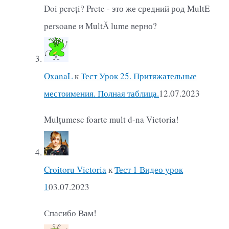
Doi pereți? Prete - это же средний род MultE
persoane и MultĂ lume верно?
OxanaL
к
Тест Урок 25. Притяжательные
местоимения. Полная таблица.
12.07.2023
Mulțumesc foarte mult d-na Victoria!
Croitoru Victoria
к
Тест 1 Видео урок
1
03.07.2023
Спасибо Вам!