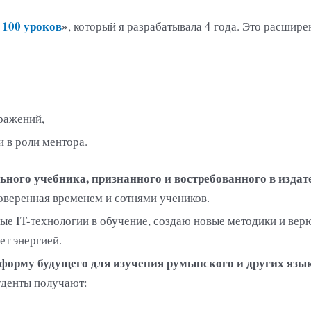
100 уроков
»
, который я разрабатывала 4 года. Это расшир
ражений,
 в роли ментора.
ного учебника, признанного и востребованного в издате
оверенная временем и сотнями учеников.
е IT-технологии в обучение, создаю новые методики и вер
ет энергией.
форму будущего для изучения румынского и других язы
туденты получают: