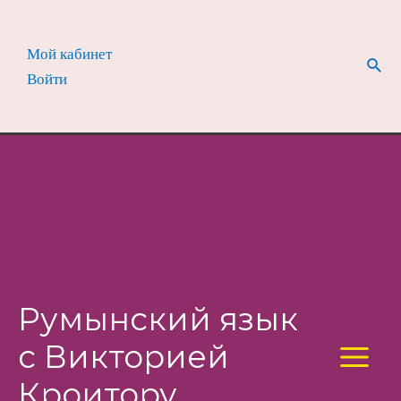
Перейти
к
Мой кабинет
содержимому
Пои
Войти
Румынский язык
с Викторией
Main
Кроитору