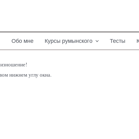
я
Обо мне
Курсы румынского
Тесты
оизношение!
вом нижнем углу окна.