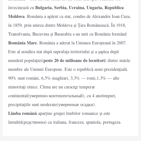
Bulgaria, Serbia, Ucraina, Ungaria, Republica
învecinează cu
Moldova
. România a apărut ca stat, condus de Alexandru Ioan Cuza,
în 1859, prin unirea dintre Moldova și Țara Românească. În 1918,
Transilvania, Bucuvina și Basarabia s-au unit cu România formând
România Mare
. România a aderat la Uniunea Europeană în 2007.
Este al nouălea stat după suprafața teritoriului și a șaptea după
peste 20 de milioane de locuitori
numărul populației(
) dintre statele
membre ale Uniunii Europene. Este o republică semi-prezidențială.
90% sunt români, 6,5%-maghiari, 3,3% — romi,1,3% — alte
minoritați etnice. Clima are un caract
e
r temperat
continental(умеренно-континентальный), cu 4 anotimpuri,
precipitațiile sunt moderate(умеренные осадки).
Limba română
aparține grupei limbilor romanice și este
înrudită(родственна) cu italiana, franceza, spaniola, portugeza.