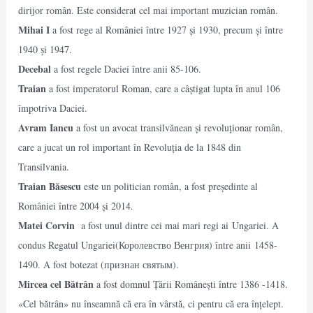
dirijor român. Este considerat cel mai important muzician român.
Mihai I
a fost rege al României între 1927 și 1930, precum și între
1940 și 1947.
Decebal
a fost regele Daciei între anii 85-106.
Traian
a fost imperatorul Roman, care a câștigat lupta în anul 106
împotriva Daciei.
Avram Iancu
a fost un avocat transilvănean și revoluționar român,
care a jucat un rol important în Revoluția de la 1848 din
Transilvania.
Traian Băsescu
este un politician român, a fost președinte al
României între 2004 și 2014.
Matei Corvin
a fost unul dintre cei mai mari regi ai Ungariei. A
condus Regatul Ungariei(Королевство Венгрия) între anii 1458-
1490. A fost botezat (признан святым).
Mircea cel Bătrân
a fost domnul Țării Românești între 1386 -1418.
«Cel bătrân» nu înseamnă că era în vârstă, ci pentru că era înțelept.