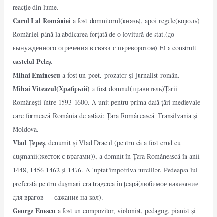
reacţie din lume.
Carol I al României
a fost domnitorul(князь), apoi regele(король)
României până la abdicarea forțată de o lovitură de stat.(до
вынужденного отречения в связи с переворотом) El a construit
castelul Peleș
.
Mihai Eminescu
a fost un poet, prozator și jurnalist român.
Mihai Viteazul(Храбрый)
a fost domnul(правитель)Țării
Românești între 1593-1600. A unit pentru prima dată țări medievale
care formează România de astăzi: Țara Românească, Transilvania și
Moldova.
Vlad Țepeș
, denumit și Vlad Dracul (pentru că a fost crud cu
dușmanii(жесток с врагами)), a domnit în Țara Românească în anii
1448, 1456-1462 și 1476. A luptat împotriva turciilor. Pedeapsa lui
preferată pentru dușmani era tragerea în țeapă(любимое наказание
для врагов — сажание на кол).
George Enescu
a fost un compozitor, violonist, pedagog, pianist și