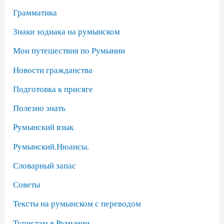
Грамматика
Знаки зодиака на румынском
Мои путешествия по Румынии
Новости гражданства
Подготовка к присяге
Полезно знать
Румынский язык
Румынский.Нюансы.
Словарный запас
Советы
Тексты на румынском с переводом
Туристам в Румынии