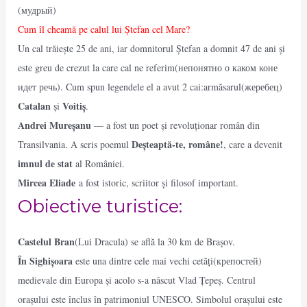
(мудрый)
Cum îl cheamă pe calul lui Ștefan cel Mare?
Un cal trăiește 25 de ani, iar domnitorul Ștefan a domnit 47 de ani și
este greu de crezut la care cal ne referim(непонятно о каком коне
идет речь). Cum spun legendele el a avut 2 cai:armăsarul(жеребец)
Catalan
Voitiș
și
.
Andrei Mureșanu
— a fost un poet și revoluționar român din
Deșteaptă-te, române!
Transilvania. A scris poemul
, care a devenit
imnul de stat
al României.
Mircea Eliade
a fost istoric, scriitor și filosof important.
Obiective turistice:
Castelul Bran
(Lui Dracula) se află la 30 km de Brașov.
În Sighișoara
este una dintre cele mai vechi cetăți(крепостей)
medievale din Europa și acolo s-a născut Vlad Țepeș. Centrul
orașului este înclus în patrimoniul UNESCO. Simbolul orașului este