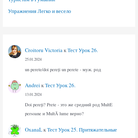
Упражнения Легко и весело
Croitoru Victoria
к
Тест Урок 26.
25.01.2024
un perete/doi pereți un perete - муж. род
Andrei
к
Тест Урок 26.
13.01.2024
Doi pereți? Prete - это же средний род MultE
persoane и MultĂ lume верно?
OxanaL
к
Тест Урок 25. Притяжательные