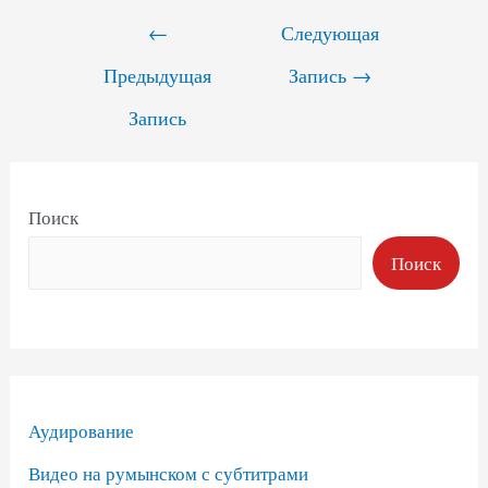
Навигация
←
Следующая
по
Предыдущая
Запись
→
записям
Запись
Поиск
Поиск
Аудирование
Видео на румынском с субтитрами