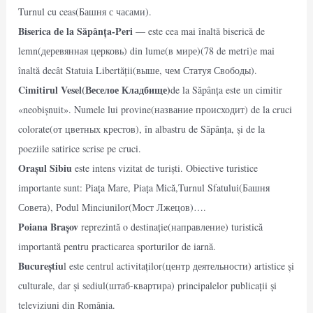
Turnul cu ceas(Башня с часами).
Biserica de la Săpânța-Peri
— este cea mai înaltă biserică de
lemn(деревянная церковь) din lume(в мире)(78 de metri)e mai
înaltă decât Statuia Libertății(выше, чем Статуя Свободы).
Cimitirul Vesel(Веселое Кладбище)
de la Săpânța este un cimitir
«neobișnuit». Numele lui provine(название происходит) de la cruci
colorate(от цветных крестов), în albastru de Săpânța, și de la
poeziile satirice scrise pe cruci.
Orașul Sibiu
este intens vizitat de turiști. Obiective turistice
importante sunt: Piața Mare, Piața Mică,Turnul Sfatului(Башня
Совета), Podul Minciunilor(Мост Лжецов)….
Poiana Brașov
reprezintă o destinație(направление) turistică
importantă pentru practicarea sporturilor de iarnă.
Bucureștiu
l este centrul activitaților(центр деятельности) artistice și
culturale, dar și sediul(штаб-квартира) principalelor publicații și
televiziuni din România.