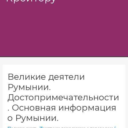
Menu
Великие деятели
Румынии.
Достопримечательности
. Основная информация
о Румынии.