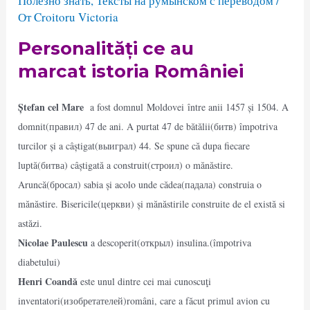
Полезно знать
,
Тексты на румынском с переводом
/
От
Croitoru Victoria
Personalități ce au
marcat istoria României
Ștefan cel Mare
a fost domnul Moldovei între anii 1457 și 1504. A
domnit(правил) 47 de ani. A purtat 47 de bătălii(битв) împotriva
turcilor și a câștigat(выиграл) 44. Se spune că dupa fiecare
luptă(битва) câștigată a construit(строил) o mănăstire.
Aruncă(бросал) sabia și acolo unde cădea(падала) construia o
mănăstire. Bisericile(церкви) și mănăstirile construite de el există si
astăzi.
Nicolae Paulescu
a descoperit(открыл) insulina.(împotriva
diabetului)
Henri Coandă
este unul dintre cei mai cunoscuţi
inventatori(изобретателей)români, care a făcut primul avion cu