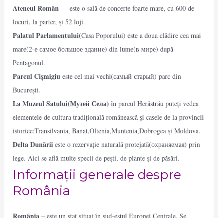
Ateneul Român
— este o sală de concerte foarte mare, cu 600 de
locuri, la parter, și 52 loji.
Palatul Parlamentului
(Casa Poporului) este a doua clădire cea mai
mare(2-е самое большое здание) din lume(в мире) după
Pentagonul.
Parcul Cișmigiu
este cel mai vechi(самый старый) parc din
București.
La Muzeul Satului(Музей Села)
în parcul Herăstrău puteți vedea
elementele de cultura tradițională românească și casele de la provincii
istorice:Transilvania, Banat,Oltenia,Muntenia,Dobrogea și Moldova.
Delta Dunării
este o rezervație naturală protejată(охраняемая) prin
lege. Aici se află multe specii de pești, de plante și de păsări.
Informații generale despre
România
România
– este un stat situat în sud-estul Europei Centrale. Se