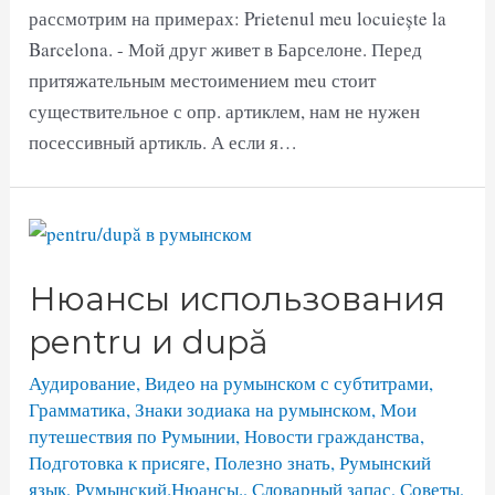
рассмотрим на примерах: Prietenul meu locuiește la
Barcelona. - Мой друг живет в Барселоне. Перед
притяжательным местоимением meu стоит
существительное с опр. артиклем, нам не нужен
посессивный артикль. А если я…
Нюансы использования
pentru и după
Аудирование
,
Видео на румынском с субтитрами
,
Грамматика
,
Знаки зодиака на румынском
,
Мои
путешествия по Румынии
,
Новости гражданства
,
Подготовка к присяге
,
Полезно знать
,
Румынский
язык
,
Румынский.Нюансы.
,
Словарный запас
,
Советы
,