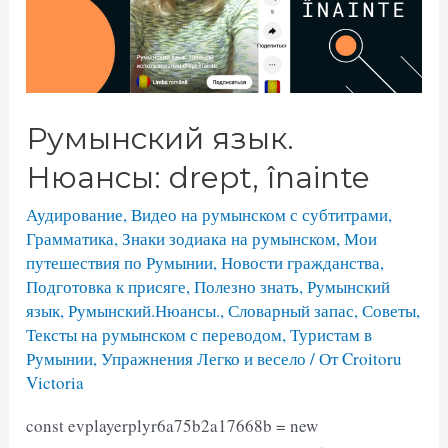
Румынский язык.
Нюансы: drept, înainte
Аудирование
,
Видео на румынском с субтитрами
,
Грамматика
,
Знаки зодиака на румынском
,
Мои
путешествия по Румынии
,
Новости гражданства
,
Подготовка к присяге
,
Полезно знать
,
Румынский
язык
,
Румынский.Нюансы.
,
Словарный запас
,
Советы
,
Тексты на румынском с переводом
,
Туристам в
Румынии
,
Упражнения Легко и весело
/ От
Croitoru
Victoria
const evplayerplyr6a75b2a17668b = new