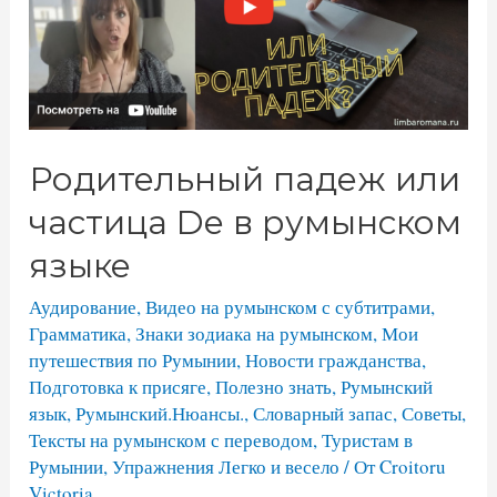
Родительный падеж или
частица De в румынском
языке
Аудирование
,
Видео на румынском с субтитрами
,
Грамматика
,
Знаки зодиака на румынском
,
Мои
путешествия по Румынии
,
Новости гражданства
,
Подготовка к присяге
,
Полезно знать
,
Румынский
язык
,
Румынский.Нюансы.
,
Словарный запас
,
Советы
,
Тексты на румынском с переводом
,
Туристам в
Румынии
,
Упражнения Легко и весело
/ От
Croitoru
Victoria