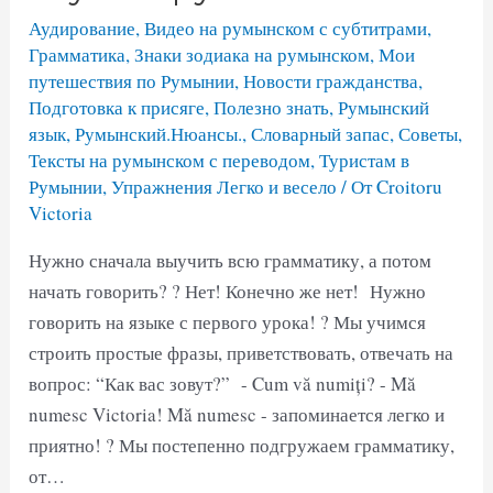
Аудирование
,
Видео на румынском с субтитрами
,
Грамматика
,
Знаки зодиака на румынском
,
Мои
путешествия по Румынии
,
Новости гражданства
,
Подготовка к присяге
,
Полезно знать
,
Румынский
язык
,
Румынский.Нюансы.
,
Словарный запас
,
Советы
,
Тексты на румынском с переводом
,
Туристам в
Румынии
,
Упражнения Легко и весело
/ От
Croitoru
Victoria
Нужно сначала выучить всю грамматику, а потом
начать говорить? ? Нет! Конечно же нет! Нужно
говорить на языке с первого урока! ? Мы учимся
строить простые фразы, приветствовать, отвечать на
вопрос: “Как вас зовут?” - Cum vă numiți? - Mă
numesc Victoria! Mă numesc - запоминается легко и
приятно! ? Мы постепенно подгружаем грамматику,
от…