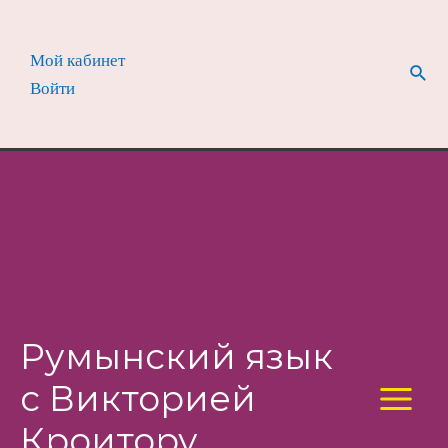
Перейти
к
Мой кабинет
содержимому
Пои
Войти
Румынский язык
с Викторией
Main
Кроитору