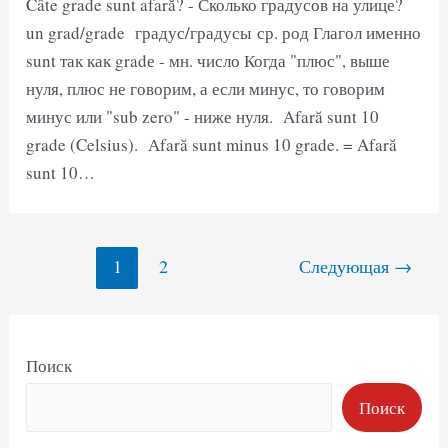
Câte grade sunt afară? - Сколько градусов на улице?
un grad/grade градус/градусы ср. род Глагол именно
sunt так как gradе - мн. число Когда "плюс", выше
нуля, плюс не говорим, а если минус, то говорим
минус или "sub zero" - ниже нуля. Afară sunt 10
grade (Celsius). Аfară sunt minus 10 grade. = Afară
sunt 10…
Навигация
1
2
Следующая
→
по
записям
Поиск
Поиск