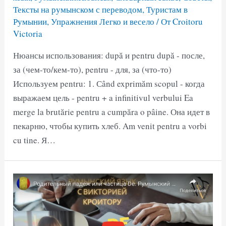
Тексты на румынском с переводом
,
Туристам в
Румынии
,
Упражнения Легко и весело
/ От
Croitoru
Victoria
Нюансы использования: după и pentru după - после,
за (чем-то/кем-то), pentru - для, за (что-то)
Используем pentru: 1. Сând exprimăm scopul - когда
выражаем цель - pentru + a infinitivul verbului Ea
merge la brutărie pentru a cumpăra o pâine. Она идет в
пекарню, чтобы купить хлеб. Am venit pentru a vorbi
cu tine. Я…