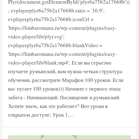
Plyr(document.getElementById('plyr6a75b2a17668b'))
; evplayerplyr6a75b2a17668b.ratio = '16:9';
evplayerplyr6a75b2a17668b.iconUrl =
'https://limbaromana.ru/wp-content/plugins/easy-
video-player/lib/plyr.svg';
evplayerplyr6a75b2a17668b.blankVideo =
'https://limbaromana.ru/wp-content/plugins/easy-
video-player/lib/blank.mp4'; Если вы серьезно
изучаете румынский, вам нужна четкая структура
обучения, рассмотрите Марафон 100 уроков. Если
вас пугает 100 уроков))) Начните с первого этапа
забега - Начинающий. Посвящение в румынский.
Хотите знать, как это работает? Вот уроки в
открытом доступе: Урок 1,…