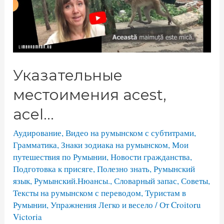
Указательные
местоимения acest,
acel…
Аудирование
,
Видео на румынском с субтитрами
,
Грамматика
,
Знаки зодиака на румынском
,
Мои
путешествия по Румынии
,
Новости гражданства
,
Подготовка к присяге
,
Полезно знать
,
Румынский
язык
,
Румынский.Нюансы.
,
Словарный запас
,
Советы
,
Тексты на румынском с переводом
,
Туристам в
Румынии
,
Упражнения Легко и весело
/ От
Croitoru
Victoria