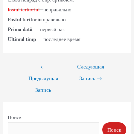
fostul teritoriul
неправильно
Fostul teritoriu
правильно
Prima dată
— первый раз
Ultimul timp
— последнее время
Навигация
←
Следующая
по
Предыдущая
Запись
→
записям
Запись
Поиск
Поиск