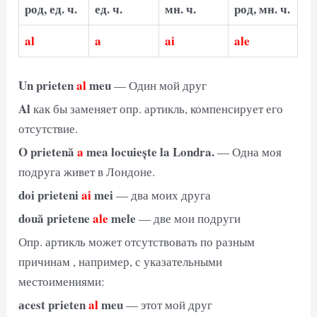
род, ед. ч.
ед. ч.
мн. ч.
род, мн. ч.
al
a
ai
ale
Un prieten
al
meu
— Один мой друг
Al
как бы заменяет опр. артикль, компенсирует его
отсутствие.
O prietenă
a
mea locuiește la Londra.
— Одна моя
подруга живет в Лондоне.
doi prieteni
ai
mei
— два моих друга
două prietene
ale
mele
— две мои подруги
Опр. артикль может отсутствовать по разным
причинам , например, с указательными
местоимениями:
аcest prieten
al
meu
— этот мой друг