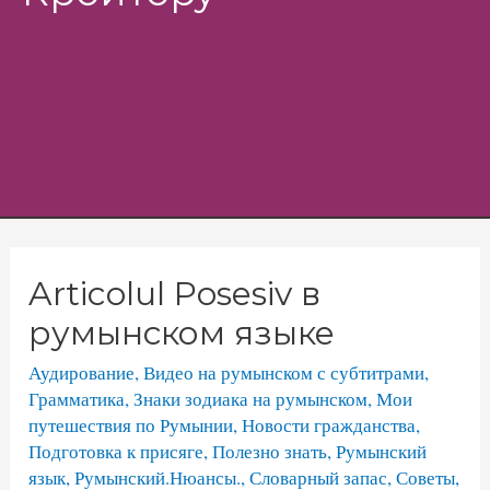
Menu
Articolul Posesiv в
румынском языке
Аудирование
,
Видео на румынском с субтитрами
,
Грамматика
,
Знаки зодиака на румынском
,
Мои
путешествия по Румынии
,
Новости гражданства
,
Подготовка к присяге
,
Полезно знать
,
Румынский
язык
,
Румынский.Нюансы.
,
Словарный запас
,
Советы
,