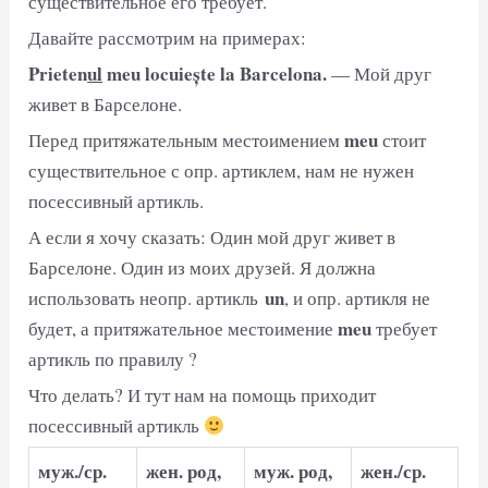
существительное его требует.
Давайте рассмотрим на примерах:
Prieten
ul
meu locuiește la Barcelona.
— Мой друг
живет в Барселоне.
meu
Перед притяжательным местоимением
стоит
существительное с опр. артиклем, нам не нужен
посессивный артикль.
А если я хочу сказать: Один мой друг живет в
Барселоне. Один из моих друзей. Я должна
un
использовать неопр. артикль
, и опр. артикля не
meu
будет, а притяжательное местоимение
требует
артикль по правилу ?
Что делать? И тут нам на помощь приходит
посессивный артикль
муж./ср.
жен. род,
муж. род,
жен./ср.