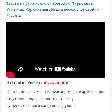
Тексты на румынском с переводом
,
Туристам в
Румынии
,
Упражнения Легко и весело
/ От
Croitoru
Victoria
Articolul Posesiv
al, a, ai, ale
Простыми словами, нам необходимы эти артикли при
отсутствии определенного артикля у
существительного когда последующее