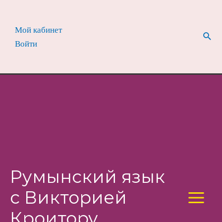
Перейти
к
Мой кабинет
содержимому
Пои
Войти
Румынский язык
с Викторией
Main
Кроитору