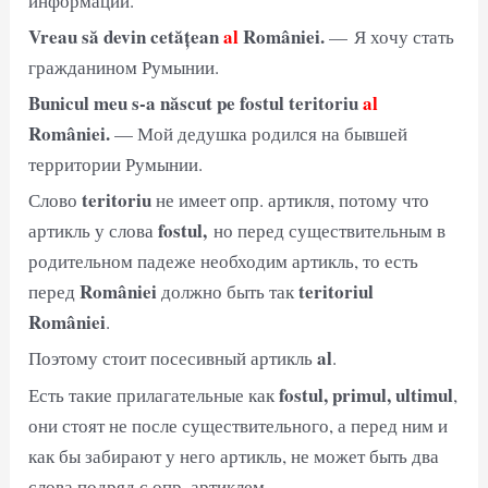
информации.
Vreau să devin cetățean
al
României.
— Я хочу стать
гражданином Румынии.
Bunicul meu s-a născut pe fostul teritoriu
al
României.
— Мой дедушка родился на бывшей
территории Румынии.
teritoriu
Слово
не имеет опр. артикля, потому что
fostul,
артикль у слова
но перед существительным в
родительном падеже необходим артикль, то есть
României
teritoriul
перед
должно быть так
României
.
al
Поэтому стоит посесивный артикль
.
fostul, primul, ultimul
Есть такие прилагательные как
,
они стоят не после существительного, а перед ним и
как бы забирают у него артикль, не может быть два
слова подряд с опр. артиклем.