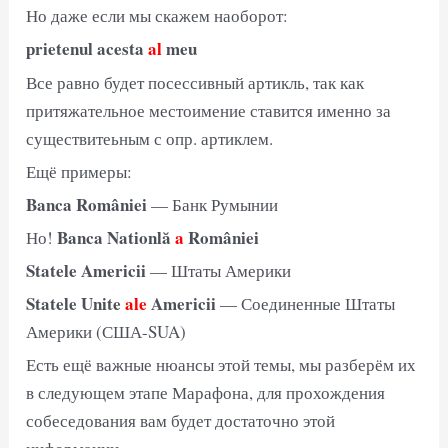
Но даже если мы скажем наоборот:
рrietenul acesta
al
meu
Все равно будет посессивный артикль, так как
притяжательное местоимение ставится именно за
существитеьным с опр. артиклем.
Ещё примеры:
Banca României
— Банк Румынии
Banca Nationlă
a
României
Но!
Statele Americii
— Штаты Америки
Statele Unite
ale
Americii
— Соединенные Штаты
Америки (США-SUA)
Есть ещё важные нюансы этой темы, мы разберём их
в следующем этапе Марафона, для прохождения
собеседования вам будет достаточно этой