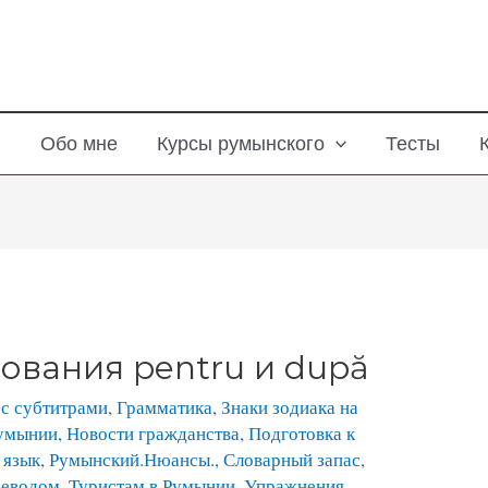
я
Обо мне
Курсы румынского
Тесты
ования pentru и după
с субтитрами
,
Грамматика
,
Знаки зодиака на
Румынии
,
Новости гражданства
,
Подготовка к
 язык
,
Румынский.Нюансы.
,
Словарный запас
,
реводом
,
Туристам в Румынии
,
Упражнения