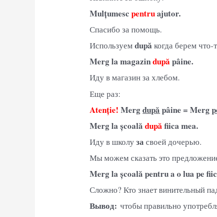
Mulțumesc
pentru
ajutor.
Спасибо за помощь.
după
Используем
когда берем что-т
Merg la magazin
după
pâine.
Иду в магазин за хлебом.
Еще раз:
Atenție!
Merg
după
pâine = Merg
p
Merg la școală
după
fiica mea.
за
Иду в школу
своей дочерью.
Мы можем сказать это предложени
Merg la școală pentru a o lua pe fi
Сложно? Кто знает винительный па
Вывод:
чтобы правильно употребля