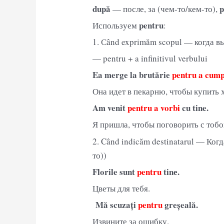
după
p
— после, за (чем-то/кем-то),
pentru
Используем
:
1. Сând exprimăm scopul — когда 
— pentru + a infinitivul verbului
Ea merge la brutărie
pentru a cum
Она идет в пекарню, чтобы купить 
Am venit
pentru a vorbi
cu tine.
Я пришла, чтобы поговорить с тобо
2. Când indicăm destinatarul — Ког
то))
Florile sunt
pentru
tinе.
Цветы для тебя.
Mă scuzați
pentru
greșeală.
Извините за ошибку.