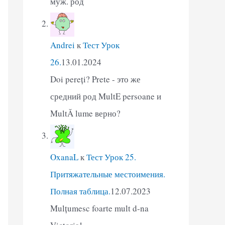
муж. род
Andrei
к
Тест Урок
26.
13.01.2024
Doi pereți? Prete - это же
средний род MultE persoane и
MultĂ lume верно?
OxanaL
к
Тест Урок 25.
Притяжательные местоимения.
Полная таблица.
12.07.2023
Mulțumesc foarte mult d-na