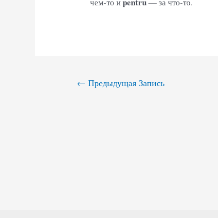
pentru
чем-то и
— за что-то.
Навигация
←
Предыдущая Запись
по
записям