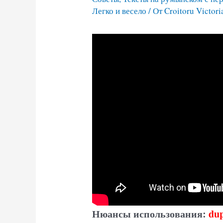
Легко и весело
/ От
Croitoru Victori
Нюансы использования:
du