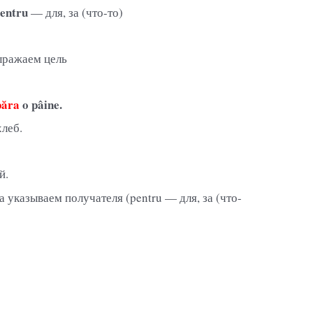
entru
— для, за (что-то)
выражаем цель
păra
o pâine.
хлеб.
й.
да указываем получателя (pentru — для, за (что-