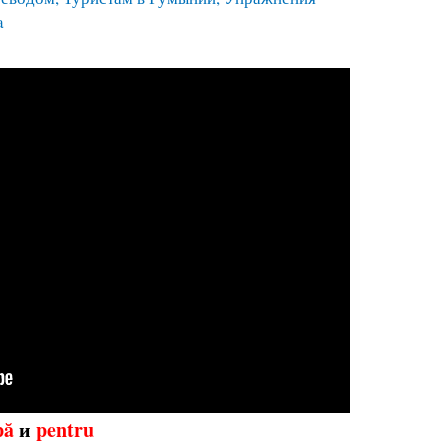
a
pă
и
pentru