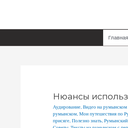
Главна
Нюансы использ
Аудирование
,
Видео на румынском 
румынском
,
Мои путешествия по 
присяге
,
Полезно знать
,
Румынский
Советы
,
Тексты на румынском с пе