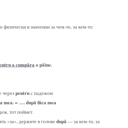
о физически в значении за чем-то, за кем-то:
entru a cumpăra
o pâine.
pentru
е через
c падежом
ica mea. = …. după fiica mea
деж, тот поймет.
după
ть «за», держите в голове
— за кем-то, за