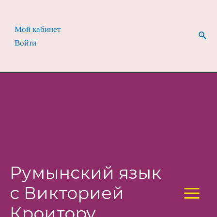
Перейти
к
Мой кабинет
содержимому
Пои
Войти
Румынский язык
с Викторией
Main
Кроитору