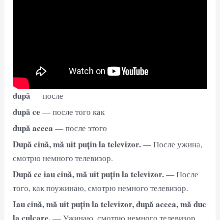
după
— после
după ce
— после того как
după aceea
— после этого
După cină, mă uit puțin la televizor.
— После ужина,
смотрю немного телевизор.
După ce iau cină, mă uit puțin la televizor.
— После
того, как поужинаю, смотрю немного телевизор.
Iau cină, mă uit puțin la televizor, după aceea, mă duc
la culcare.
— Ужинаю, смотрю немного телевизор,